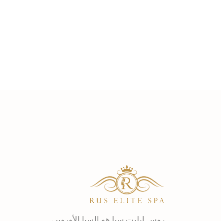
روس ايليت سبا هو السبا الأوروبي