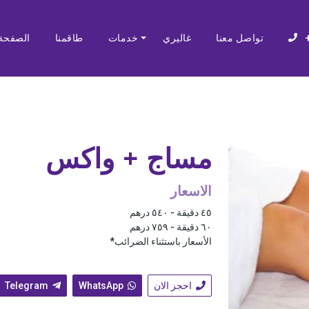
تواصل معنا
غاليري
خدمات
طاقمنا
الصفحة 
مساج + واكس
الاسعار
٤٥ دقيقة - ٥٤٠ درهم
٦٠ دقيقة - ٧٥٩ درهم
الأسعار باستثناء الضرائب*
احجز الان
WhatsApp
Telegram